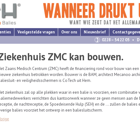
enties
Veelgestelde vragen
Over ons
Nieuwsbrief
Contactgegev
0228 – 54 22 05 • D
Ziekenhuis ZMC kan bouwen.
et Zaans Medisch Centrum (ZMC) heeft de financiering rond voor bouw van een 
ieuwe ziekenhuis betrokken worden. Bouwer is de BAM, architect Mecanoo archit
aliesluit- en veiligheidsschermen is CoTech uit Hem.
et ziekenhuis zal op alle plekken waar in een balie is voorzien, een combinatie v
Baliemedewerkers verrichten dus kantoorwerk wanneer ze geen mensen aan de b
eceptie, de nachtreceptie, de Spoedeisende Hulp (SEH) en de … zullen de balies 
verige balies voorziet het ontwerp in een baliesluitscherm.
orige