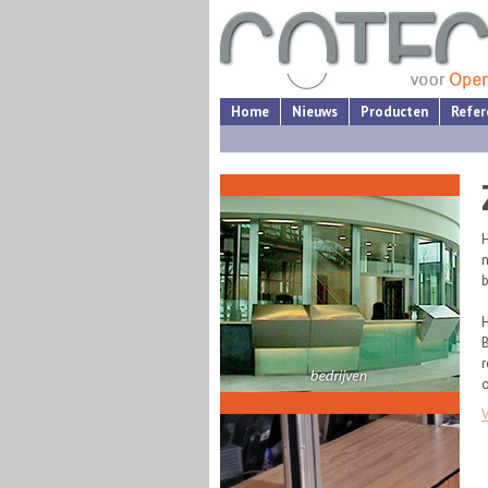
Home
Nieuws
Producten
Refer
H
n
b
H
r
o
V