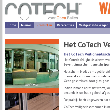
Home
Nieuws
Producten
Referenties
Veelgestelde vragen
Het CoTech V
Het CoTech Veiligheidssc
Het Cotech Veiligheidsscherm wo
beveiligingsscherm
,
snelsluitpa
Het scherm biedt de mogelijkhei
manier die voor mensen zonder a
Geen gesprekken door glas, gaas 
Indien iemand agressief wordt, k
seconde is uw balie geheel afges
De praktijk heeft uitgewezen dat d
CoTech Veiligheidsschermen kunn