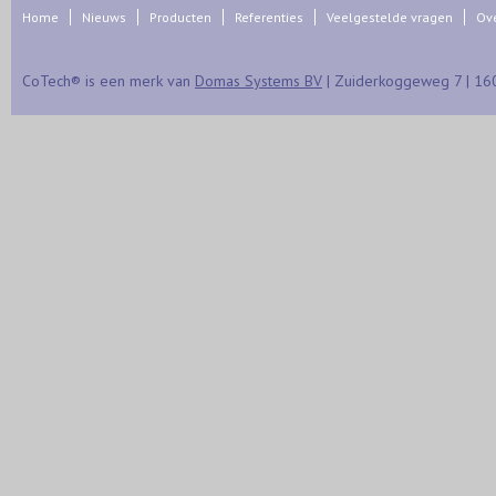
Home
Nieuws
Producten
Referenties
Veelgestelde vragen
Ov
CoTech® is een merk van
Domas Systems BV
| Zuiderkoggeweg 7 | 16