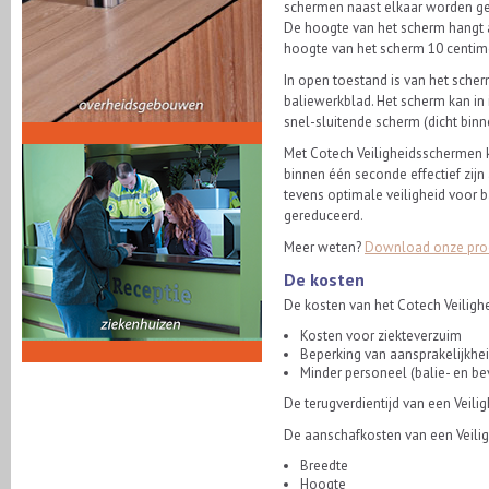
schermen naast elkaar worden ge
De hoogte van het scherm hangt 
hoogte van het scherm 10 centime
In open toestand is van het scher
baliewerkblad. Het scherm kan in i
snel-sluitende scherm (dicht bin
Met Cotech Veiligheidsschermen k
binnen één seconde effectief zijn 
tevens optimale veiligheid voor 
gereduceerd.
Meer weten?
Download onze prod
De kosten
De kosten van het Cotech Veilig
Kosten voor ziekteverzuim
Beperking van aansprakelijkheid
Minder personeel (balie- en be
De terugverdientijd van een Veil
De aanschafkosten van een Veili
Breedte
Hoogte