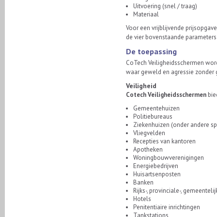
Uitvoering (snel / traag)
Materiaal
Voor een vrijblijvende prijsopgav
de vier bovenstaande parameters
De toepassing
CoTech Veiligheidsschermen worde
waar geweld en agressie zonder 
Veiligheid
Cotech Veiligheidsschermen
bie
Gemeentehuizen
Politiebureaus
Ziekenhuizen (onder andere s
Vliegvelden
Recepties van kantoren
Apotheken
Woningbouwverenigingen
Energiebedrijven
Huisartsenposten
Banken
Rijks-, provinciale-, gemeentel
Hotels
Penitentiaire inrichtingen
Tankstations