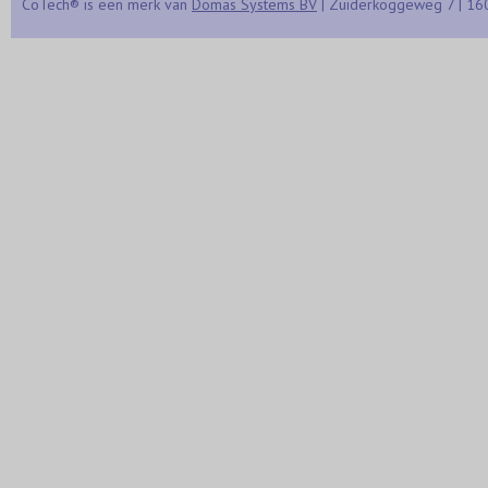
CoTech® is een merk van
Domas Systems BV
| Zuiderkoggeweg 7 | 16