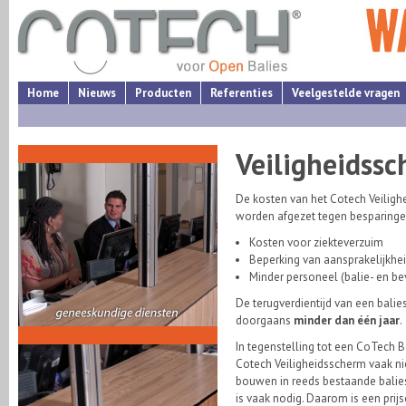
Home
Nieuws
Producten
Referenties
Veelgestelde vragen
Veiligheidssc
De kosten van het Cotech Veilig
worden afgezet tegen besparinge
Kosten voor ziekteverzuim
Beperking van aansprakelijkheid
Minder personeel (balie- en be
De terugverdientijd van een balie
doorgaans
minder dan één jaar
.
In tegenstelling tot een CoTech 
Cotech Veiligheidsscherm vaak nie
bouwen in reeds bestaande balies
is vaak nodig. Daarom is een pri