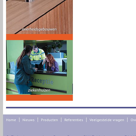
Home
Nieuws
Producten
Referenties
Veelgestelde vragen
Ov