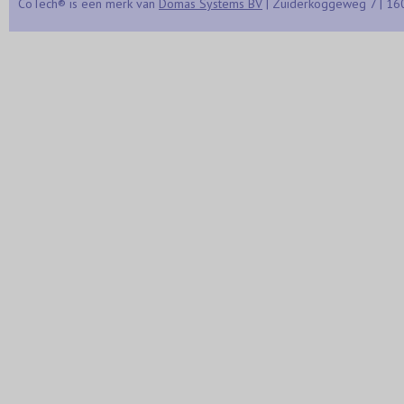
CoTech® is een merk van
Domas Systems BV
| Zuiderkoggeweg 7 | 16