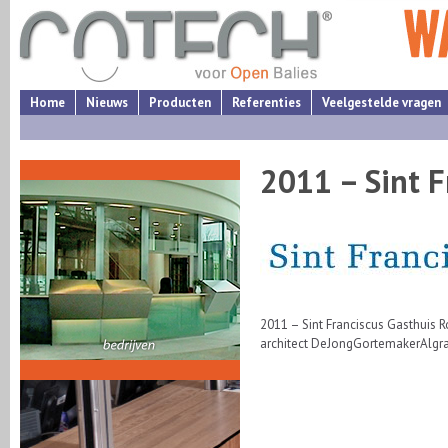
Home
Nieuws
Producten
Referenties
Veelgestelde vragen
2011 – Sint F
2011 – Sint Franciscus Gasthuis 
architect DeJongGortemakerAlgra