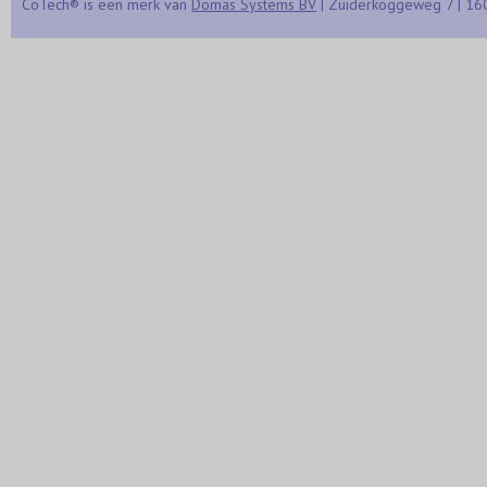
CoTech® is een merk van
Domas Systems BV
| Zuiderkoggeweg 7 | 16