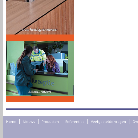
Home
Nieuws
Producten
Referenties
Veelgestelde vragen
Ov