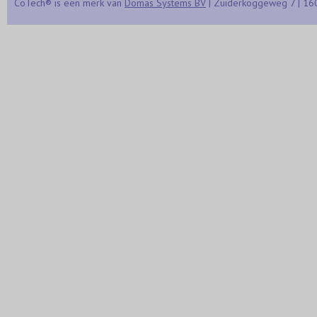
CoTech® is een merk van
Domas Systems BV
| Zuiderkoggeweg 7 | 16