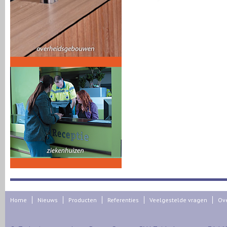
Home
Nieuws
Producten
Referenties
Veelgestelde vragen
Ov