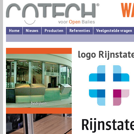
Home
Nieuws
Producten
Referenties
Veelgestelde vragen
logo Rijnstat