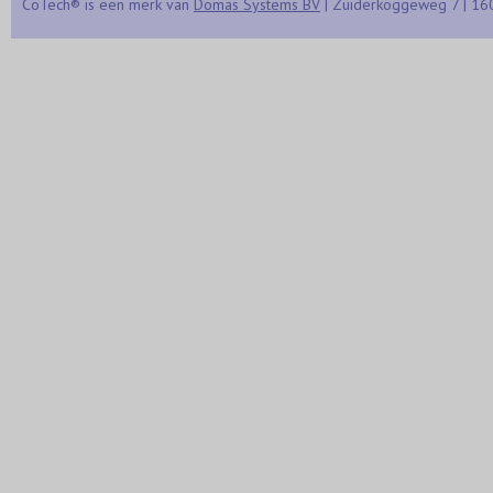
CoTech® is een merk van
Domas Systems BV
| Zuiderkoggeweg 7 | 16