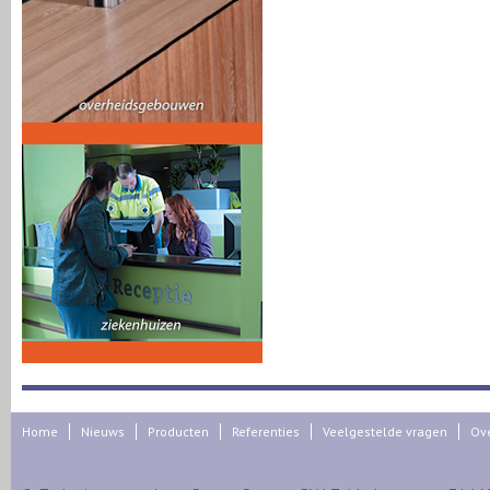
Home
Nieuws
Producten
Referenties
Veelgestelde vragen
Ov