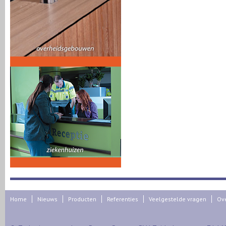
Home
Nieuws
Producten
Referenties
Veelgestelde vragen
Ov