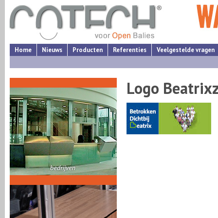
Home
Nieuws
Producten
Referenties
Veelgestelde vragen
Logo Beatrix