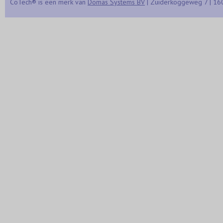
CoTech® is een merk van
Domas Systems BV
| Zuiderkoggeweg 7 | 16