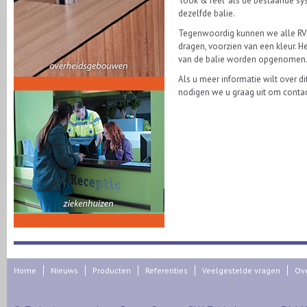
‘look & feel’ als de bestaande sy
dezelfde balie.
Tegenwoordig kunnen we alle RVS 
dragen, voorzien van een kleur. 
van de balie worden opgenomen
Als u meer informatie wilt over d
nodigen we u graag uit om conta
Home
Nieuws
Producten
Referenties
Veelgestelde vragen
Ov