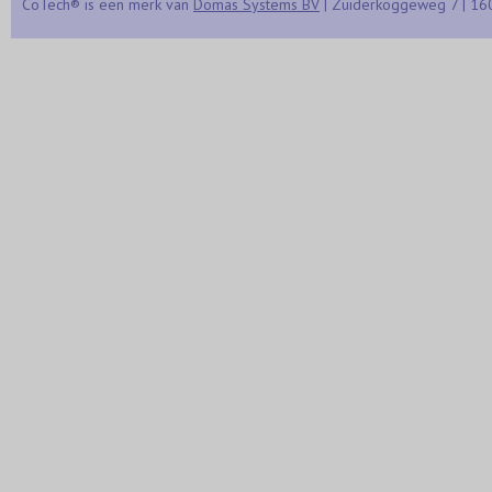
CoTech® is een merk van
Domas Systems BV
| Zuiderkoggeweg 7 | 16