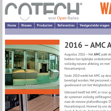
Home
Nieuws
Producten
Referenties
Veelgestelde vragen
2016 – AMC 
Augustus 2016 – Het
AMC
pakt de
hebben hun tijdelijke onderkomen
volledig nieuwe afdeling, en met
Huisartsenpost.
Sinds 2010 werkt het AMC op dez
beveiligd worden. Het personeel vo
geadviseerd om het Veiligheidssc
Uiteraard heeft het AMC er voor
de systemen volledig zelfdragend
naar de nieuwe plafondhoogte. D
Huisartsenpost. Hoewel bij ons de