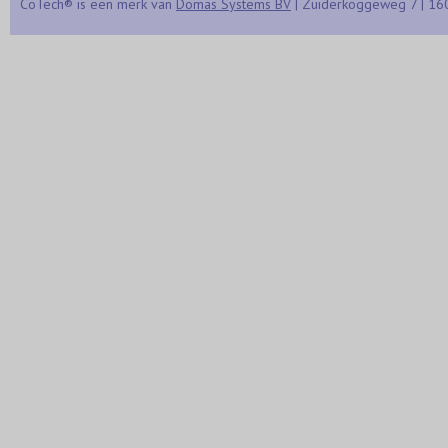
CoTech® is een merk van
Domas Systems BV
| Zuiderkoggeweg 7 | 16