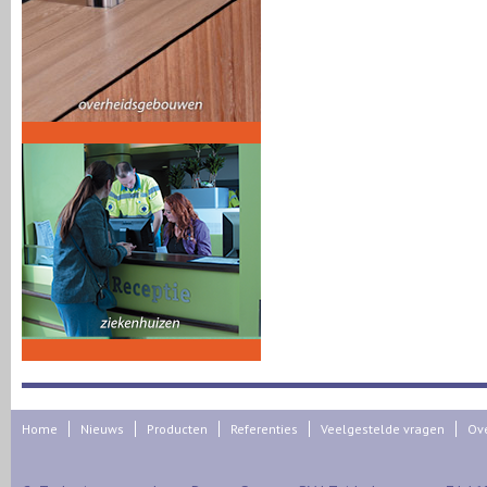
Home
Nieuws
Producten
Referenties
Veelgestelde vragen
Ov