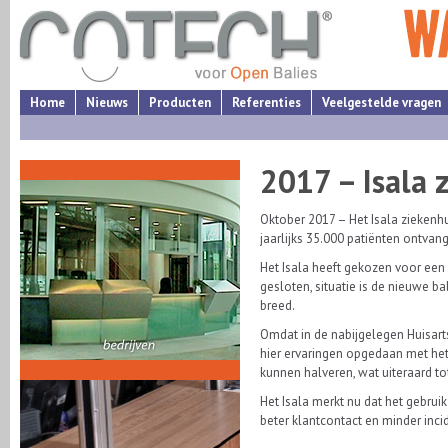
Home
Nieuws
Producten
Referenties
Veelgestelde vragen
2017 – Isala 
Oktober 2017 – Het Isala ziekenh
jaarlijks 35.000 patiënten ontvan
Het Isala heeft gekozen voor een b
gesloten, situatie is de nieuwe 
breed.
Omdat in de nabijgelegen Huisart
hier ervaringen opgedaan met het 
kunnen halveren, wat uiteraard to
Het Isala merkt nu dat het gebrui
beter klantcontact en minder incid