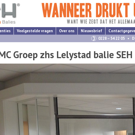
enties
Veelgestelde vragen
Over ons
Nieuwsbrief
Contactgegev
0228 – 54 22 05 • D
MC Groep zhs Lelystad balie SEH 