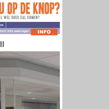
ens
irect info aanvragen:
II