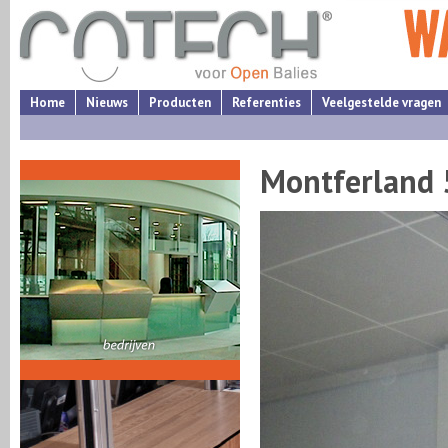
Home
Nieuws
Producten
Referenties
Veelgestelde vragen
Montferland 