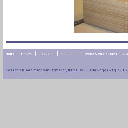
Home
Nieuws
Producten
Referenties
Veelgestelde vragen
Ov
CoTech® is een merk van
Domas Systems BV
| Zuiderkoggeweg 7 | 16