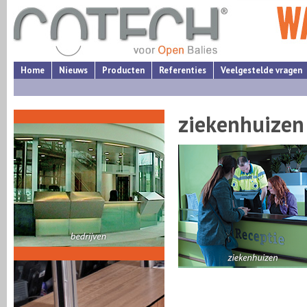
Home
Nieuws
Producten
Referenties
Veelgestelde vragen
ziekenhuizen