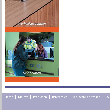
Home
Nieuws
Producten
Referenties
Veelgestelde vragen
Ov