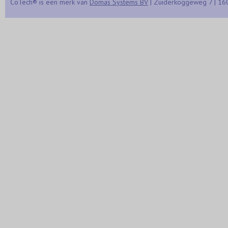
CoTech® is een merk van
Domas Systems BV
| Zuiderkoggeweg 7 | 16