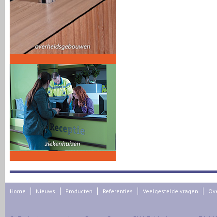
Home
Nieuws
Producten
Referenties
Veelgestelde vragen
Ov