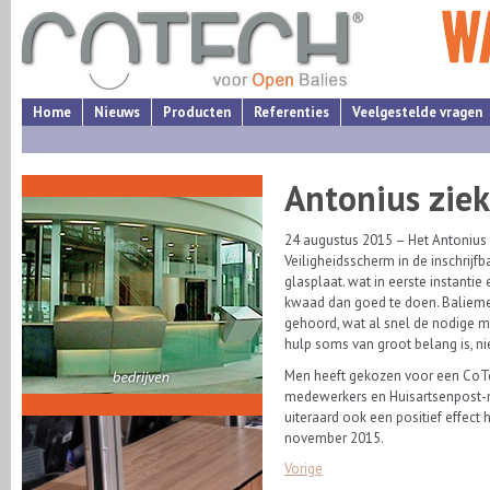
Home
Nieuws
Producten
Referenties
Veelgestelde vragen
Antonius ziek
24 augustus 2015 – Het Antonius
Veiligheidsscherm in de inschrijf
glasplaat. wat in eerste instanti
kwaad dan goed te doen. Balieme
gehoord, wat al snel de nodige mi
hulp soms van groot belang is, ni
Men heeft gekozen voor een CoTe
medewerkers en Huisartsenpost-m
uiteraard ook een positief effect
november 2015.
Vorige