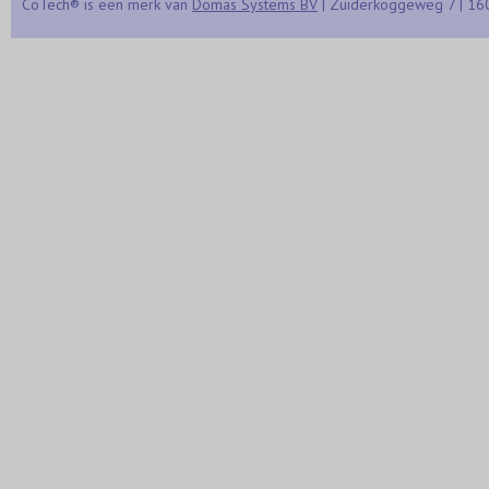
CoTech® is een merk van
Domas Systems BV
| Zuiderkoggeweg 7 | 16